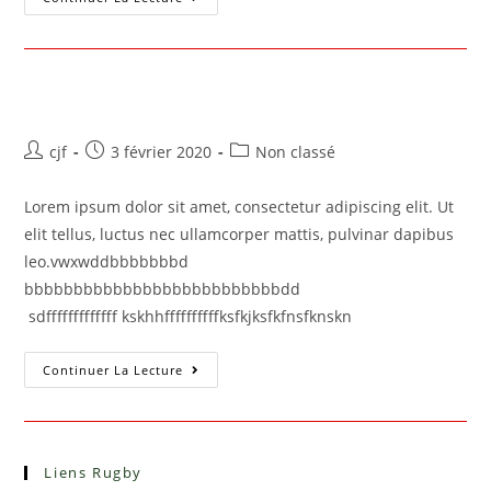
Modèle article
cjf
3 février 2020
Non classé
Lorem ipsum dolor sit amet, consectetur adipiscing elit. Ut
elit tellus, luctus nec ullamcorper mattis, pulvinar dapibus
leo.vwxwddbbbbbbbd
bbbbbbbbbbbbbbbbbbbbbbbbbbdd
sdfffffffffffff kskhhffffffffffksfkjksfkfnsfknskn
Continuer La Lecture
Liens Rugby