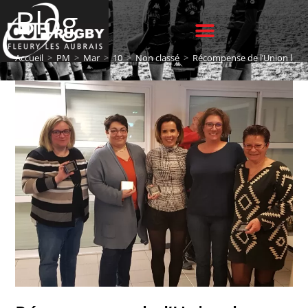
Blog
Accueil
>
PM
>
Mar
>
10
>
Non classé
>
Récompense de l’Union le 5