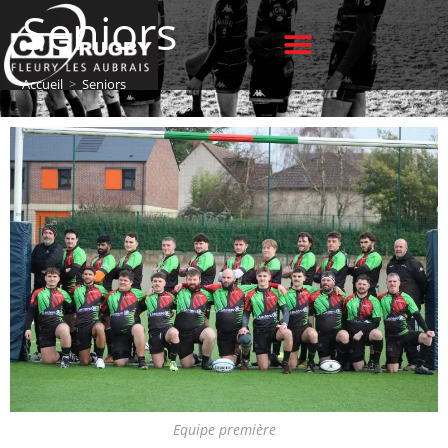
Seniors
Accueil
>
Seniors
Equipe première