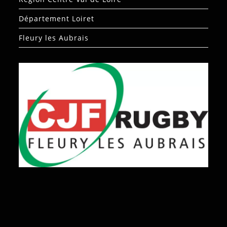
Département Loiret
Fleury les Aubrais