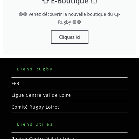
👕 E-Boutique 🩳
🟢🔴 Venez découvrir la nouvelle boutique du CJF
Rugby 🟢🔴
Cliquez ici
Liens Rugby
FFR
Ligue Centre Val de Loire
Comité Rugby Loiret
Liens Utiles
Région Centre Val de Loire