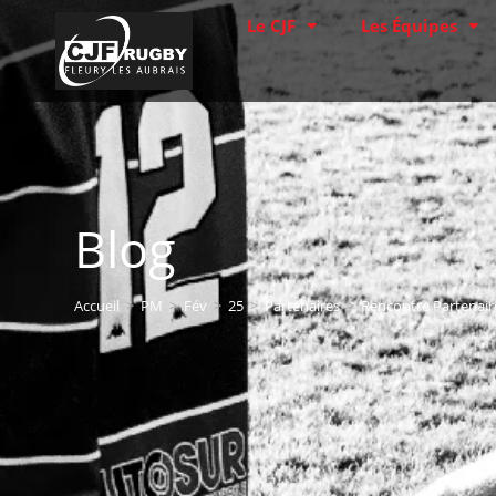
Le CJF
Les Équipes
Blog
Accueil
>
PM
>
Fév
>
25
>
Partenaires
>
Rencontre Partenair