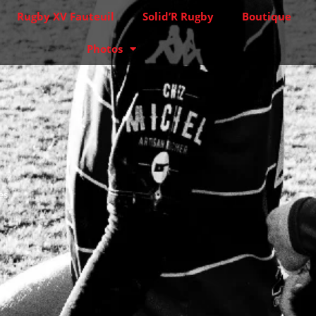
Rugby XV Fauteuil
Solid’R Rugby
Boutique
Photos
es