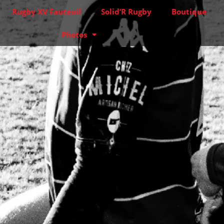
Rugby XV Fauteuil
Solid’R Rugby
Boutique
Photos