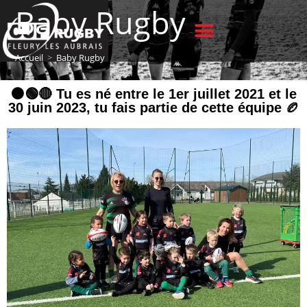
Baby Rugby
Accueil
>
Baby Rugby
⚫️🟢🔴 Tu es né entre le 1er juillet 2021 et le
30 juin 2023, tu fais partie de cette équipe 🏉