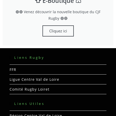
👕 E-Boutique 🩳
🟢🔴 Venez découvrir la nouvelle boutique du CJF
Rugby 🟢🔴
Cliquez ici
Liens Rugby
FFR
Ligue Centre Val de Loire
Comité Rugby Loiret
Liens Utiles
Région Centre Val de Loire