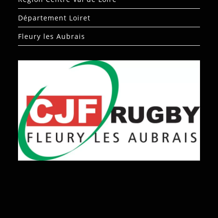
Département Loiret
Fleury les Aubrais